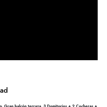
dad
o. Gran balcón terraza, 3 Domitorios + 2 Cocheras +