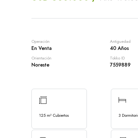
Operación
Antiguedad
En Venta
40 Años
Orientación
Tokko ID
Noreste
7559889
125 m² Cubiertos
3 Dormitori